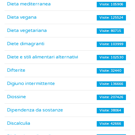
Dieta mediterranea
Visite: 105906
Dieta vegana
Visite: 125524
Dieta vegetariana
Visite: 80715
Diete dimagranti
Visite: 103999
Diete e stili alimentari alternativi
Visite: 102530
Difterite
Visite: 32440
Digiuno intermittente
Visite: 136666
Diossine
Visite: 207426
Dipendenza da sostanze
Visite: 38064
Discalculia
Visite: 42666