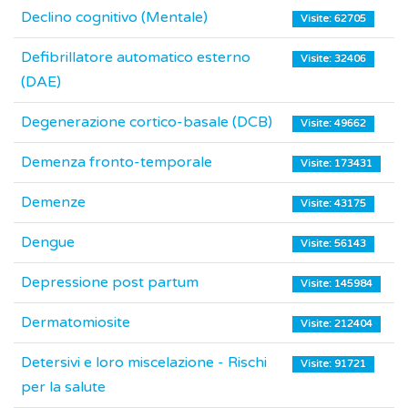
Declino cognitivo (Mentale)
Visite: 62705
Defibrillatore automatico esterno
Visite: 32406
(DAE)
Degenerazione cortico-basale (DCB)
Visite: 49662
Demenza fronto-temporale
Visite: 173431
Demenze
Visite: 43175
Dengue
Visite: 56143
Depressione post partum
Visite: 145984
Dermatomiosite
Visite: 212404
Detersivi e loro miscelazione - Rischi
Visite: 91721
per la salute