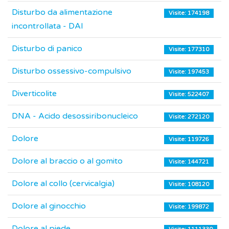
Disturbo da alimentazione
Visite: 174198
incontrollata - DAI
Disturbo di panico
Visite: 177310
Disturbo ossessivo-compulsivo
Visite: 197453
Diverticolite
Visite: 522407
DNA - Acido desossiribonucleico
Visite: 272120
Dolore
Visite: 119726
Dolore al braccio o al gomito
Visite: 144721
Dolore al collo (cervicalgia)
Visite: 108120
Dolore al ginocchio
Visite: 199872
Dolore al piede