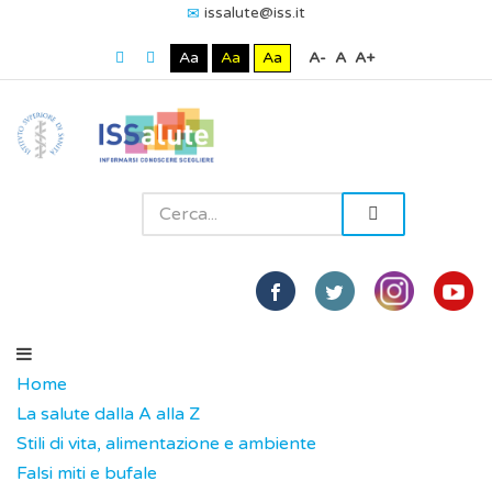
issalute@iss.it
Aa
Aa
Aa
A-
A
A+
Home
La salute dalla A alla Z
Stili di vita, alimentazione e ambiente
Falsi miti e bufale