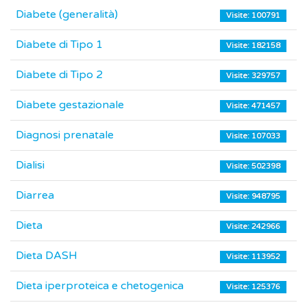
Diabete (generalità)
Visite: 100791
Diabete di Tipo 1
Visite: 182158
Diabete di Tipo 2
Visite: 329757
Diabete gestazionale
Visite: 471457
Diagnosi prenatale
Visite: 107033
Dialisi
Visite: 502398
Diarrea
Visite: 948795
Dieta
Visite: 242966
Dieta DASH
Visite: 113952
Dieta iperproteica e chetogenica
Visite: 125376