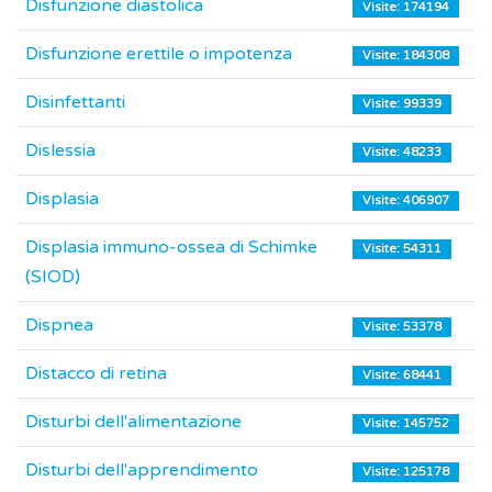
Disfunzione diastolica
Visite: 174194
Disfunzione erettile o impotenza
Visite: 184308
Disinfettanti
Visite: 99339
Dislessia
Visite: 48233
Displasia
Visite: 406907
Displasia immuno-ossea di Schimke
Visite: 54311
(SIOD)
Dispnea
Visite: 53378
Distacco di retina
Visite: 68441
Disturbi dell'alimentazione
Visite: 145752
Disturbi dell'apprendimento
Visite: 125178