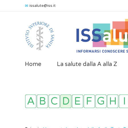
issalute@iss.it
Home
La salute dalla A alla Z