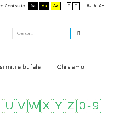
to Contrasto
Aa
Aa
Aa
A-
A
A+
si miti e bufale
Chi siamo