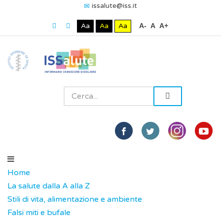
issalute@iss.it
Aa
Aa
Aa
A-
A
A+
Home
La salute dalla A alla Z
Stili di vita, alimentazione e ambiente
Falsi miti e bufale