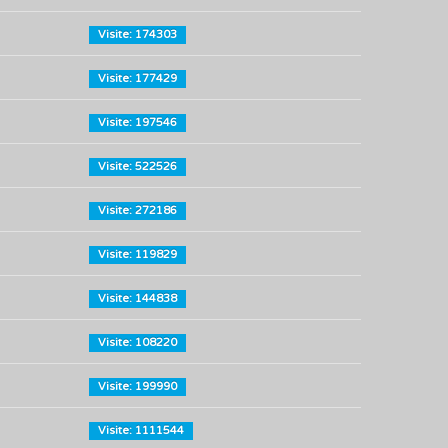
Visite: 174303
Visite: 177429
Visite: 197546
Visite: 522526
Visite: 272186
Visite: 119829
Visite: 144838
Visite: 108220
Visite: 199990
Visite: 1111544