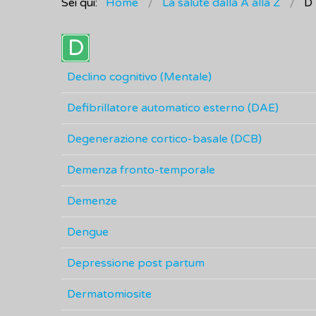
Sei qui:
Home
La salute dalla A alla Z
D
Declino cognitivo (Mentale)
Defibrillatore automatico esterno (DAE)
Degenerazione cortico-basale (DCB)
Demenza fronto-temporale
Demenze
Dengue
Depressione post partum
Dermatomiosite