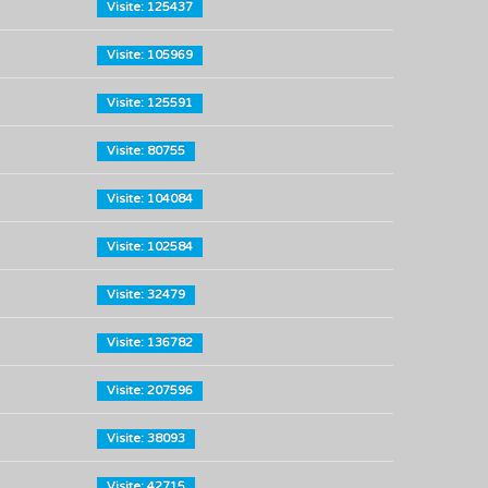
Visite: 125437
Visite: 105969
Visite: 125591
Visite: 80755
Visite: 104084
Visite: 102584
Visite: 32479
Visite: 136782
Visite: 207596
Visite: 38093
Visite: 42715