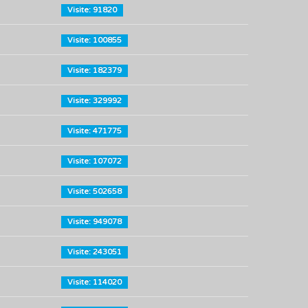
Visite: 91820
Visite: 100855
Visite: 182379
Visite: 329992
Visite: 471775
Visite: 107072
Visite: 502658
Visite: 949078
Visite: 243051
Visite: 114020