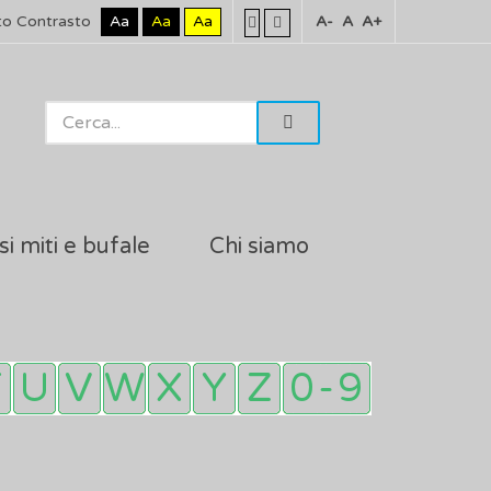
to Contrasto
Aa
Aa
Aa
A-
A
A+
si miti e bufale
Chi siamo