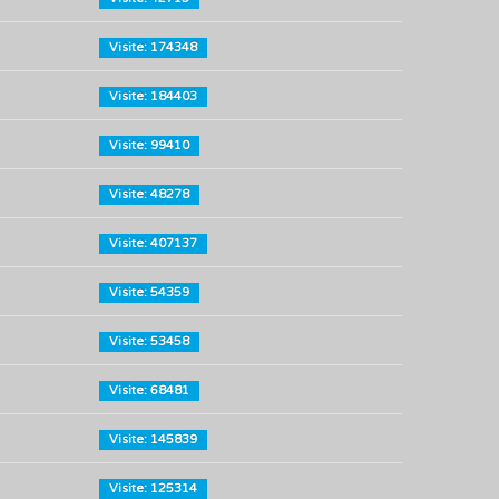
Visite: 174348
Visite: 184403
Visite: 99410
Visite: 48278
Visite: 407137
Visite: 54359
Visite: 53458
Visite: 68481
Visite: 145839
Visite: 125314