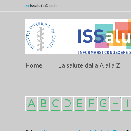
issalute@iss.it
Home
La salute dalla A alla Z