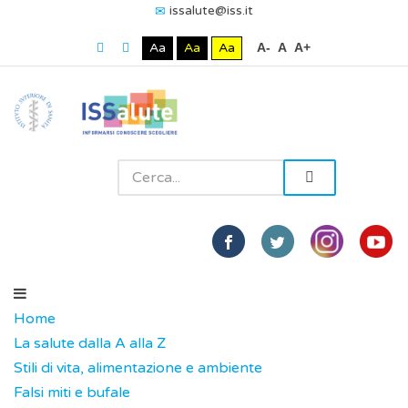
issalute@iss.it
Aa
Aa
Aa
A-
A
A+
Home
La salute dalla A alla Z
Stili di vita, alimentazione e ambiente
Falsi miti e bufale