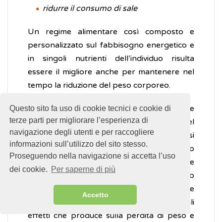
ridurre il consumo di sale
Un regime alimentare così composto e
personalizzato sul fabbisogno energetico e
in singoli nutrienti dell’individuo risulta
essere il migliore anche per mantenere nel
tempo la riduzione del peso corporeo.
Il rischio dell’effetto
yo-yo
, vale a dire
Questo sito fa uso di cookie tecnici e cookie di
terze parti per migliorare l’esperienza di
l’alternanza di aumento e diminuzione del
navigazione degli utenti e per raccogliere
peso a seconda delle fasi in cui si smette o si
informazioni sull’utilizzo del sito stesso.
ricomincia la dieta, può essere evitato solo
Proseguendo nella navigazione si accetta l’uso
educando a un reale cambiamento dello stile
dei cookie.
Per saperne di più
di vita, evitando diete temporanee molto
rigide e focalizzando l’attenzione
Accetto
sull'importanza dell’esercizio fisico per gli
effetti che produce sulla perdita di peso e