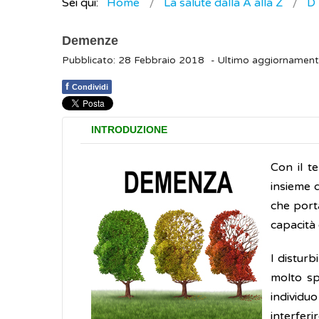
Sei qui:
Home
La salute dalla A alla Z
D
Demenze
Pubblicato: 28 Febbraio 2018
- Ultimo aggiornamen
f
Condividi
INTRODUZIONE
Con il t
insieme 
che port
capacità 
I distur
molto sp
individu
interferi