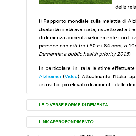
delle rel
Il Rapporto mondiale sulla malattia di Alz
disabilità in età avanzata, rispetto ad altre
di demenza aumenta velocemente con l’ava
persone con età tra i 60 e i 64 anni, a 10
Dementia: a public health priority 2015
).
In particolare, in Italia le stime effettu
Alzheimer
(
Video
). Attualmente, l’Italia r
un rischio più elevato di aumento delle de
LE DIVERSE FORME DI DEMENZA
Esistono diverse forme cliniche di demen
LINK APPROFONDIMENTO
irreversibile ma esiste anche una piccola quo