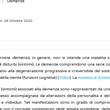
Demenze
to: 26 Ottobre 2020
ermine
demenza
, in genere, non si intende una malattia 
di disturbi (sintomi). Le demenze comprendono una serie co
ano alla degenerazione progressiva e irreversibile del si
della mente (funzioni cognitive) (
Video
). La
malattia di Alzhe
bi (sintomi) associati alla demenza sono rappresentati da u
esso accompagnata da alterazioni della personalità e d
o a individuo. Tali manifestazioni sono in grado di compr
re con il normale svolgimento delle attività quotidiane, dell