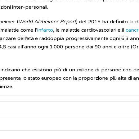
azioni inter-personali.
heimer (
World Alzheimer Report
) del 2015 ha definito la 
 malattie come l’
infarto
, le malattie cardiovascolari e il
cancr
nzare dell’età e raddoppia progressivamente ogni 6,3 anni,
4,8 casi all’anno ogni 1.000 persone dai 90 anni e oltre (
ate indicano che esistono più di un milione di persone con
appresenta lo stato europeo con la proporzione più alta di an
menze.
za che si distinguono in base alla progressione della mala
ta di forme reversibili in cui i difetti delle capacità mentali 