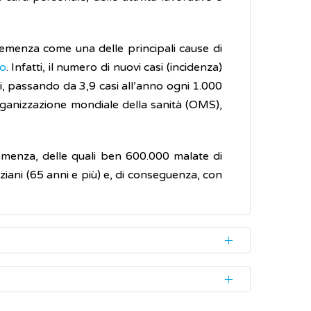
demenza come una delle principali cause di
o
. Infatti, il numero di nuovi casi (incidenza)
 passando da 3,9 casi all’anno ogni 1.000
Organizzazione mondiale della sanità (OMS),
 demenza, delle quali ben 600.000 malate di
ziani (65 anni e più) e, di conseguenza, con
ttia. La maggioranza di esse sono di tipo
(difetti cognitivi) sono secondari a malattie,