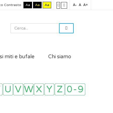
to Contrasto
Aa
Aa
Aa
A-
A
A+
si miti e bufale
Chi siamo