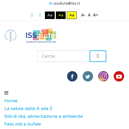
issalute@iss.it
Aa
Aa
Aa
A-
A
A+
Home
La salute dalla A alla Z
Stili di vita, alimentazione e ambiente
Falsi miti e bufale