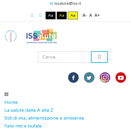
issalute@iss.it
Aa
Aa
Aa
A-
A
A+
Home
La salute dalla A alla Z
Stili di vita, alimentazione e ambiente
Falsi miti e bufale