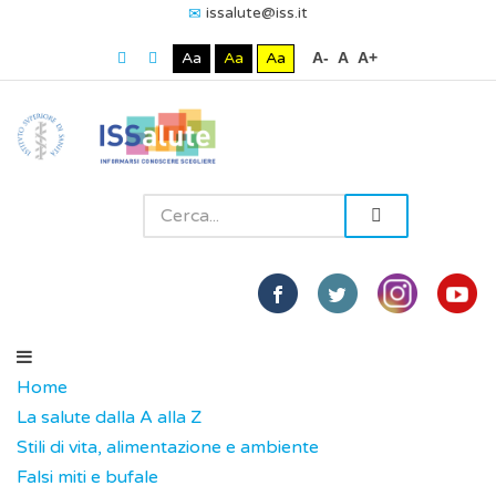
issalute@iss.it
Aa
Aa
Aa
A-
A
A+
Home
La salute dalla A alla Z
Stili di vita, alimentazione e ambiente
Falsi miti e bufale