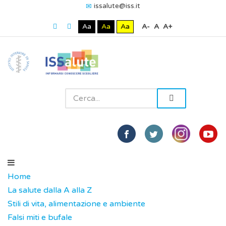
issalute@iss.it
Aa
Aa
Aa
A-
A
A+
Home
La salute dalla A alla Z
Stili di vita, alimentazione e ambiente
Falsi miti e bufale