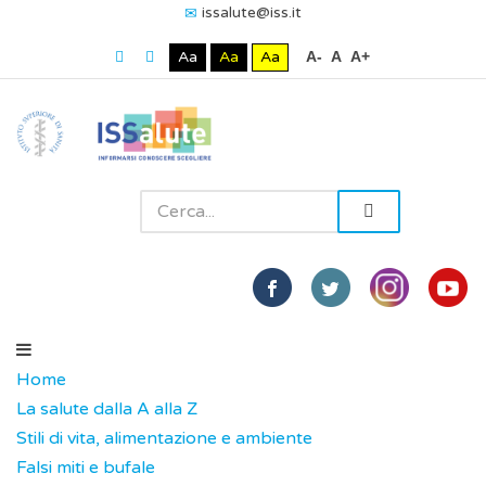
issalute@iss.it
Aa
Aa
Aa
A-
A
A+
Home
La salute dalla A alla Z
Stili di vita, alimentazione e ambiente
Falsi miti e bufale