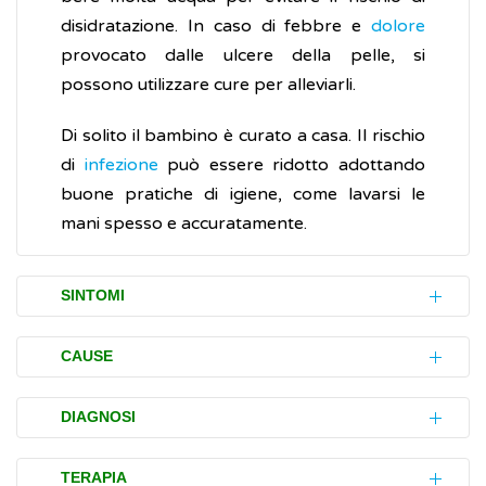
disidratazione. In caso di febbre e
dolore
provocato dalle ulcere della pelle, si
possono utilizzare cure per alleviarli.
Di solito il bambino è curato a casa. Il rischio
di
infezione
può essere ridotto adottando
buone pratiche di igiene, come lavarsi le
mani spesso e accuratamente.
SINTOMI
I disturbi (sintomi) della malattia mani-piedi-
CAUSE
bocca si sviluppano generalmente da 3 a 7
giorni dopo il contagio (tempo di
La malattia mani-piedi-bocca è un’
infezione
DIAGNOSI
incubazione) e possono inizialmente
molto contagiosa, causata da
virus
includere:
appartenenti al genere
enterovirus
(della
L’accertamento (diagnosi) della malattia
TERAPIA