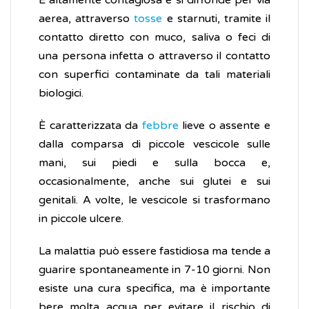
È altamente contagiosa e si diffonde per via
aerea, attraverso
tosse
e starnuti, tramite il
contatto diretto con muco, saliva o feci di
una persona infetta o attraverso il contatto
con superfici contaminate da tali materiali
biologici.
È caratterizzata da
febbre
lieve o assente e
dalla comparsa di piccole vescicole sulle
mani, sui piedi e sulla bocca e,
occasionalmente, anche sui glutei e sui
genitali. A volte, le vescicole si trasformano
in piccole ulcere.
La malattia può essere fastidiosa ma tende a
guarire spontaneamente in 7-10 giorni. Non
esiste una cura specifica, ma è importante
bere molta acqua per evitare il rischio di