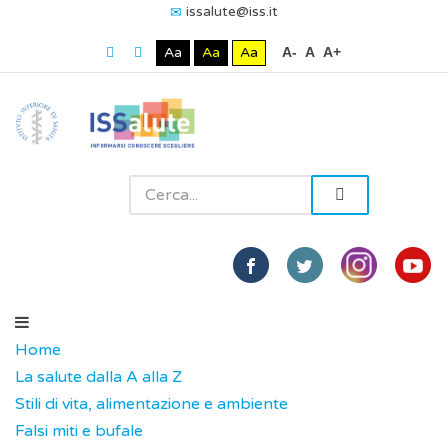
issalute@iss.it
Aa
Aa
Aa
A-
A
A+
Home
La salute dalla A alla Z
Stili di vita, alimentazione e ambiente
Falsi miti e bufale