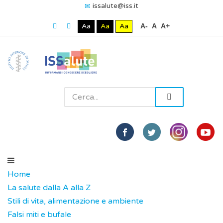
issalute@iss.it
Aa
Aa
Aa
A-
A
A+
Home
La salute dalla A alla Z
Stili di vita, alimentazione e ambiente
Falsi miti e bufale