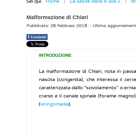
Sei qui:
Home
La salute dalla A alla Z
M
Malformazione di Chiari
Pubblicato: 28 Febbraio 2018
- Ultimo aggiornament
f
Condividi
INTRODUZIONE
La malformazione di Chiari, nota in pas
nascita (congenita), che interessa il cerv
caratterizzata dallo “scivolamento” o erniazi
cranio e il canale spinale (forame magno)
(
siringomielia
).