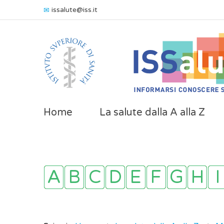
issalute@iss.it
Home
La salute dalla A alla Z