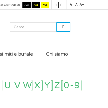
to Contrasto
Aa
Aa
Aa
A-
A
A+
si miti e bufale
Chi siamo