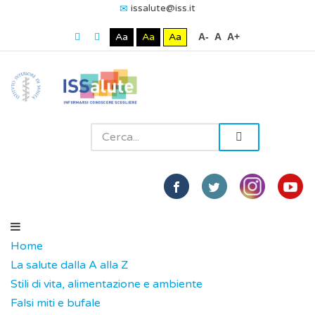
issalute@iss.it
Aa
Aa
Aa
A-
A
A+
Home
La salute dalla A alla Z
Stili di vita, alimentazione e ambiente
Falsi miti e bufale