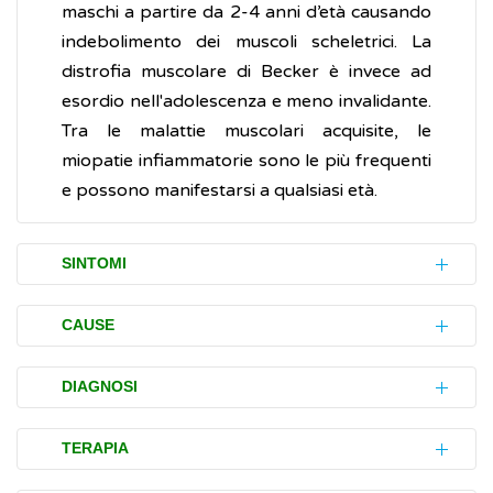
maschi a partire da 2-4 anni d’età causando
indebolimento dei muscoli scheletrici. La
distrofia muscolare di Becker è invece ad
esordio nell'adolescenza e meno invalidante.
Tra le malattie muscolari acquisite, le
miopatie infiammatorie sono le più frequenti
e possono manifestarsi a qualsiasi età.
SINTOMI
affaticamento muscolare
: è il disturbo
CAUSE
più comune, può interessare alcuni
muscoli specifici o, nei casi gravi, tutti i
Molteplici sono le cause che portano
DIAGNOSI
muscoli del corpo
all'instaurarsi di una miopatia.
sensazione di stanchezza
Considerata la varietà ed eterogeneità delle
TERAPIA
Le distrofie muscolari, sono causate da
intolleranza all'
esercizio
diverse forme di miopatie, il medico deve