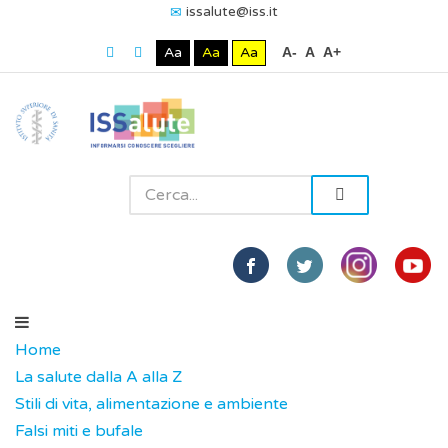
issalute@iss.it
Aa
Aa
Aa
A-
A
A+
Home
La salute dalla A alla Z
Stili di vita, alimentazione e ambiente
Falsi miti e bufale