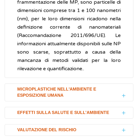
frammentazione delle MP, sono particelle di
dimensioni comprese tra 1 e 100 nanometri
(nm), per le loro dimensioni ricadono nella
definizione corrente di nanomateriali
(Raccomandazione 2011/696/UE). Le
informazioni attualmente disponibili sulle NP
sono scarse, soprattutto a causa della
mancanza di metodi validati per la loro
rilevazione e quantificazione..
MICROPLASTICHE NELL'AMBIENTE E
ESPOSIZIONE UMANA
L’attenzione della popolazione e della
EFFETTI SULLA SALUTE E SULL’AMBIENTE
comunità scientifica sulle microplastiche
(MP) è stata generata dall’enorme aumento
Esistono ancora poche informazioni
VALUTAZIONE DEL RISCHIO
dei rifiuti plastici nei mari, divenuti
sull’impatto delle microplastiche (MP) sulla