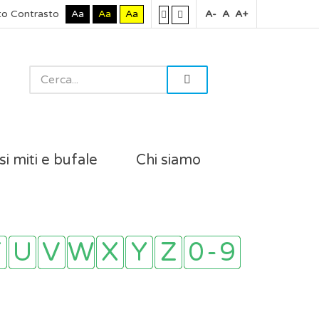
to Contrasto
Aa
Aa
Aa
A-
A
A+
si miti e bufale
Chi siamo