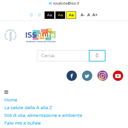
issalute@iss.it
Aa
Aa
Aa
A-
A
A+
Home
La salute dalla A alla Z
Stili di vita, alimentazione e ambiente
Falsi miti e bufale