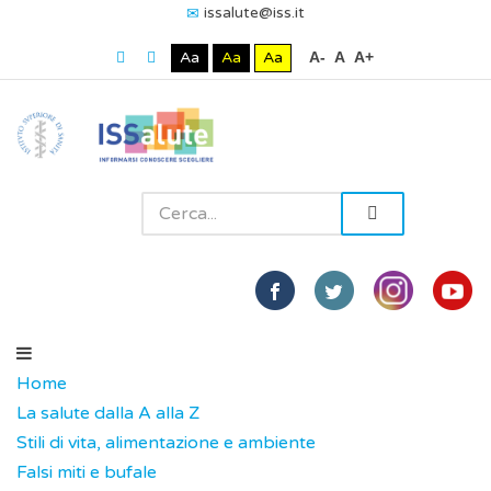
issalute@iss.it
Aa
Aa
Aa
A-
A
A+
Home
La salute dalla A alla Z
Stili di vita, alimentazione e ambiente
Falsi miti e bufale