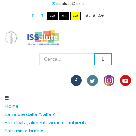
issalute@iss.it
Aa
Aa
Aa
A-
A
A+
Home
La salute dalla A alla Z
Stili di vita, alimentazione e ambiente
Falsi miti e bufale