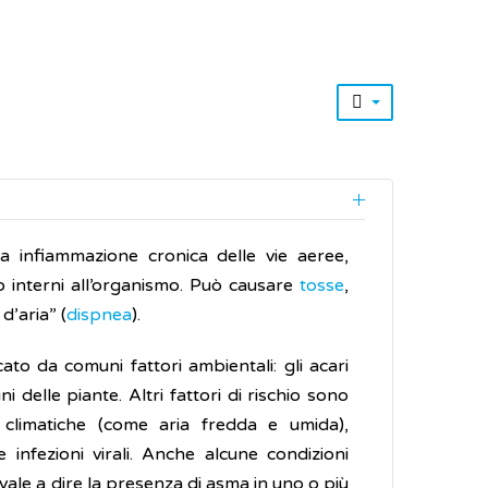
da infiammazione cronica delle vie aeree,
 o interni all’organismo. Può causare
tosse
,
d’aria” (
dispnea
).
o da comuni fattori ambientali: gli acari
ni delle piante. Altri fattori di rischio sono
i climatiche (come aria fredda e umida),
e infezioni virali. Anche alcune condizioni
 (vale a dire la presenza di asma in uno o più