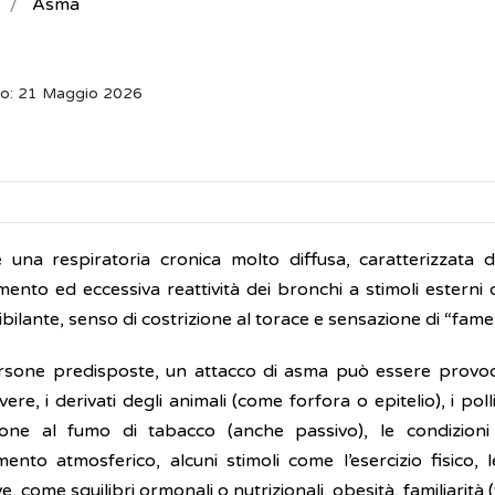
Asma
to: 21 Maggio 2026
 una respiratoria cronica molto diffusa, caratterizzata 
mento ed eccessiva reattività dei bronchi a stimoli esterni
ibilante, senso di costrizione al torace e sensazione di “fame 
rsone predisposte, un attacco di asma può essere provocat
vere, i derivati degli animali (come forfora o epitelio), i polli
zione al fumo di tabacco (anche passivo), le condizion
mento atmosferico, alcuni stimoli come l’esercizio fisico, l
e, come squilibri ormonali o nutrizionali, obesità, familiarità