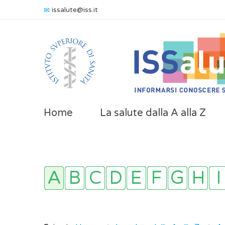
issalute@iss.it
Home
La salute dalla A alla Z