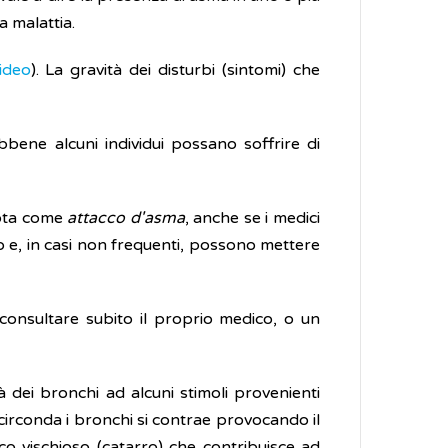
a malattia.
ideo
). La gravità dei disturbi (sintomi) che
bene alcuni individui possano soffrire di
nota come
attacco d'asma
, anche se i medici
ro e, in casi non frequenti, possono mettere
 consultare subito il proprio medico, o un
à dei bronchi ad alcuni stimoli provenienti
 circonda i bronchi si contrae provocando il
co vischioso (catarro) che contribuisce ad