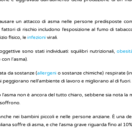
causare un attacco di asma nelle persone predisposte c
tri fattori di rischio includono l’esposizione al fumo di tabacco
zio fisico, le
infezioni
virali.
oggettive sono stati individuati: squilibri nutrizionali,
obesit
 con l’asma).
ata da sostanze (
allergeni
o sostanze chimiche) respirate (ina
 peggiorano nell'ambiente di lavoro e migliorano al di fuori.
 l'asma non è ancora del tutto chiaro, sebbene sia nota la m
 soffrono.
nche nei bambini piccoli e nelle persone anziane. È una delle
taliana soffre di asma, e che l'asma grave riguarda fino al 1