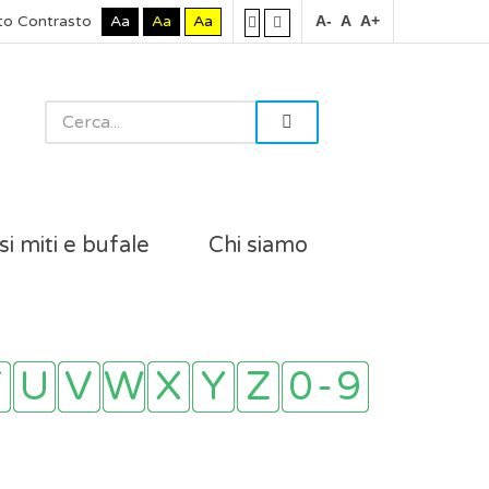
to Contrasto
Aa
Aa
Aa
A-
A
A+
si miti e bufale
Chi siamo