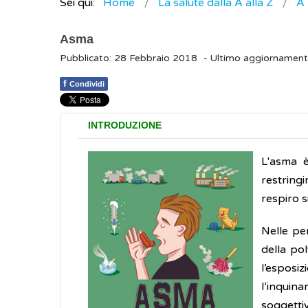
Sei qui:
Home
La salute dalla A alla Z
A
Asma
Pubblicato: 28 Febbraio 2018
- Ultimo aggiornamen
f
Condividi
INTRODUZIONE
L'asma è
restringi
respiro s
Nelle pe
della pol
l’esposi
l’inquina
soggettiv