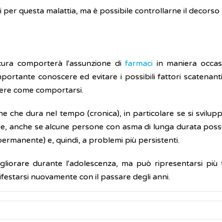
vi per questa malattia, ma è possibile controllarne il decors
cura comporterà l'assunzione di
farmaci
in maniera occasi
portante conoscere ed evitare i possibili fattori scatenant
pere come comportarsi.
che dura nel tempo (cronica), in particolare se si sviluppa 
 cure, anche se alcune persone con asma di lunga durata po
permanente) e, quindi, a problemi più persistenti.
iorare durante l'adolescenza, ma può ripresentarsi più tar
ifestarsi nuovamente con il passare degli anni.