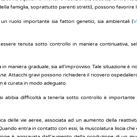
lla famiglia, soprattutto parenti stretti), possono favorire l
un ruolo importante sia fattori genetici, sia ambientali (
V
essere tenuta sotto controllo in maniera continuativa, seb
 in maniera graduale, sia all’improvviso. Tale situazione è 
one
. Attacchi gravi possono richiedere il ricovero ospedalie
non è curata in modo adeguato.
 si abbia difficoltà a tenerla sotto controllo è importante
ca delle vie aeree, associata ad un aumento della reattivit
 Quando entra in contatto con essi, la muscolatura liscia che
azione è aggravata dall’aumento della produzione di un mu