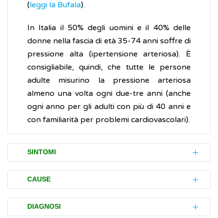
(
leggi la Bufala
).
In Italia il 50% degli uomini e il 40% delle
donne nella fascia di età 35-74 anni soffre di
pressione alta (ipertensione arteriosa). È
consigliabile, quindi, che tutte le persone
adulte misurino la pressione arteriosa
almeno una volta ogni due-tre anni (anche
ogni anno per gli adulti con più di 40 anni e
con familiarità per problemi cardiovascolari).
SINTOMI
La pressione arteriosa elevata (ipertensione
CAUSE
arteriosa) non causa disturbi (sintomi)
evidenti e, per questo motivo, molte persone
Alla nascita, la pressione arteriosa è al livello
DIAGNOSI
non sanno di essere ipertese (
Video
).