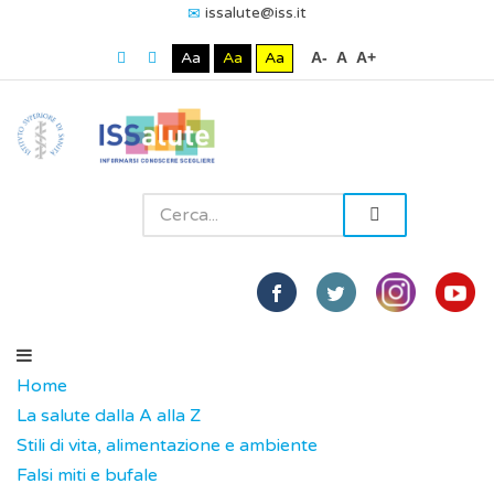
issalute@iss.it
Aa
Aa
Aa
A-
A
A+
Home
La salute dalla A alla Z
Stili di vita, alimentazione e ambiente
Falsi miti e bufale