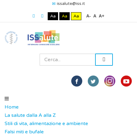
issalute@iss.it
Aa
Aa
Aa
A-
A
A+
Home
La salute dalla A alla Z
Stili di vita, alimentazione e ambiente
Falsi miti e bufale