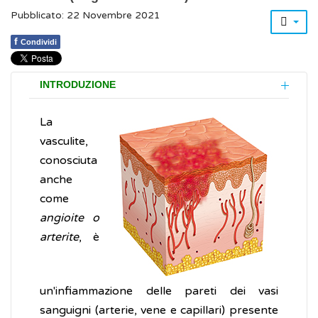
Pubblicato: 22 Novembre 2021
f
Condividi
INTRODUZIONE
La
vasculite,
conosciuta
anche
come
angioite o
arterite
, è
un'infiammazione delle pareti dei vasi
sanguigni (arterie, vene e capillari) presente