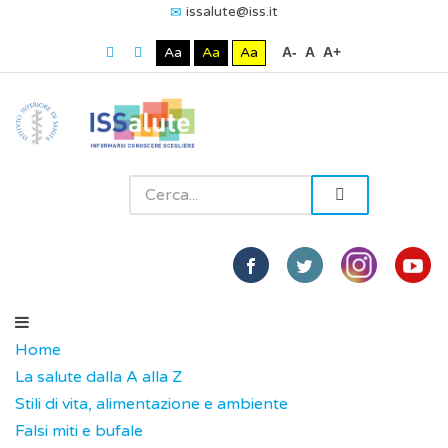
issalute@iss.it
Aa
Aa
Aa
A-
A
A+
Home
La salute dalla A alla Z
Stili di vita, alimentazione e ambiente
Falsi miti e bufale