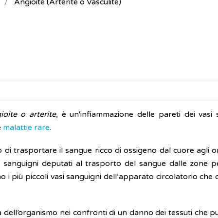
Angioite (Arterite o Vasculite)
ioite o arterite
, è un'infiammazione delle pareti dei vasi 
e
malattie rare
.
 di trasportare il sangue ricco di ossigeno dal cuore agli o
si sanguigni deputati al trasporto del sangue dalle zone pe
ono i più piccoli vasi sanguigni dell’apparato circolatorio che
 dell’organismo nei confronti di un danno dei tessuti che p