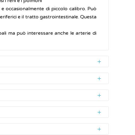
si i reni e i polmoni
o e occasionalmente di piccolo calibro. Può
riferici e il tratto gastrointestinale. Questa
ipali ma può interessare anche le arterie di
rgani coinvolti. In alcuni casi i sintomi si
rni o settimane.
 cause genetiche mentre altri si verificano
nel caso di
malattie autoimmuni
.
salute della persona nel tempo (anamnesi) e