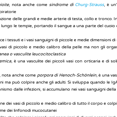
ioite
, nota anche come
sindrome di
Churg-Strauss
, è un
piratorie
azione delle grandi e medie arterie di testa, collo e tronco.
lungo le tempie, portando il sangue a una parte del cuoio ca
sce i tessuti e i vasi sanguigni di piccole e medie dimensioni d
i vasi di piccolo e medio calibro della pelle ma non gli org
tanea o vasculite leucocitoclastica
temica
, è una vasculite dei piccoli vasi con orticaria e di s
, nota anche come
porpora di Henoch-Schönlein
, è una vas
ni ma può colpire anche gli adulti. Si sviluppa quando le Ig
ismo dalle infezioni, si accumulano nei vasi sanguigni della pe
ne dei vasi di piccolo e medio calibro di tutto il corpo e co
me dei linfonodi mucocutanei