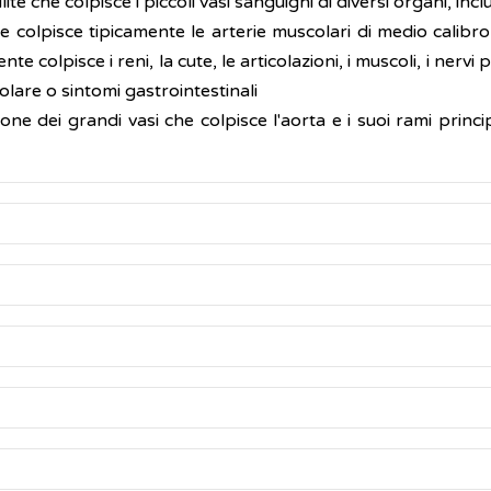
lite che colpisce i piccoli vasi sanguigni di diversi organi, inclu
he colpisce tipicamente le arterie muscolari di medio calibr
olpisce i reni, la cute, le articolazioni, i muscoli, i nervi pe
lare o sintomi gastrointestinali
one dei grandi vasi che colpisce l'aorta e i suoi rami princ
 a seconda del tipo di vasculite, della sua gravità e degli o
n altri la comparsa è molto rapida, e avviene nell'arco di gio
letamente compresa. Alcuni tipi di vasculite sono legati a
pi di vasculite includono:
(sistema immunitario) danneggia per errore i vasi sanguigni, 
, il medico visita il paziente, si informa sullo stato di 
zione del sistema immunitario includono:
dal tipo e dalla gravità dell’infiammazione e includono: