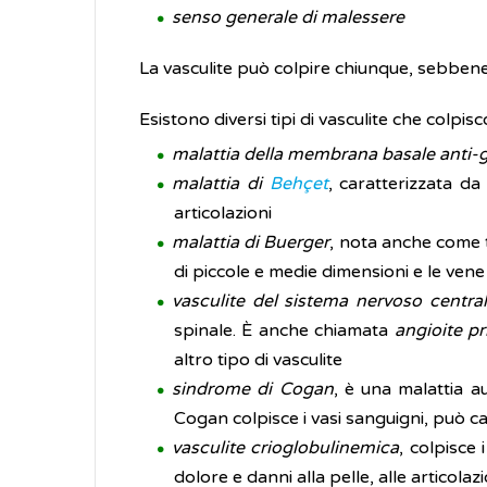
senso generale di malessere
La vasculite può colpire chiunque, sebbene a
Esistono diversi tipi di vasculite che colpis
malattia della membrana basale anti-
malattia di
Behçet
, caratterizzata da
articolazioni
malattia di Buerger
, nota anche come t
di piccole e medie dimensioni e le ven
vasculite del sistema nervoso centra
spinale. È anche chiamata
angioite p
altro tipo di vasculite
sindrome di Cogan
, è una malattia a
Cogan colpisce i vasi sanguigni, può c
vasculite crioglobulinemica
, colpisce 
dolore e danni alla pelle, alle articolazio