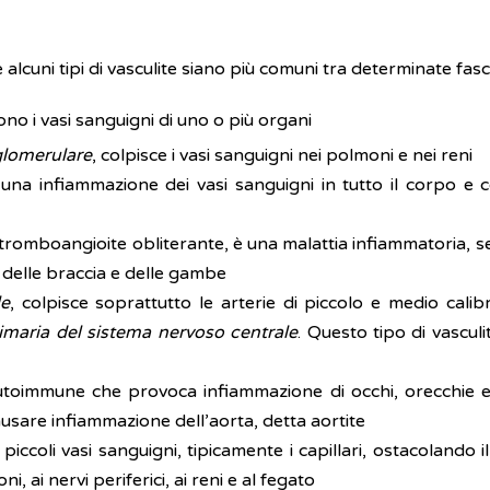
lcuni tipi di vasculite siano più comuni tra determinate fasc
cono i vasi sanguigni di uno o più organi
glomerulare
, colpisce i vasi sanguigni nei polmoni e nei reni
 una infiammazione dei vasi sanguigni in tutto il corpo e 
romboangioite obliterante, è una malattia infiammatoria, seg
e delle braccia e delle gambe
le
, colpisce soprattutto le arterie di piccolo e medio cali
rimaria del sistema nervoso centrale
. Questo tipo di vascu
utoimmune che provoca infiammazione di occhi, orecchie e 
ausare infiammazione dell’aorta, detta aortite
i piccoli vasi sanguigni, tipicamente i capillari, ostacoland
ni, ai nervi periferici, ai reni e al fegato