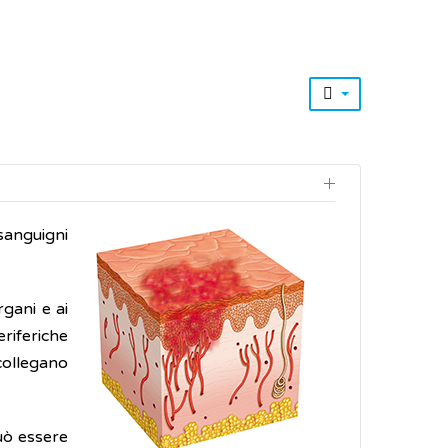
sanguigni
rgani e ai
riferiche
 collegano
uò essere