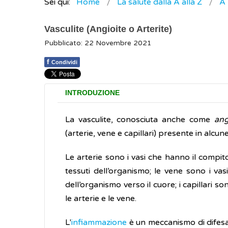
Sei qui:
Home
La salute dalla A alla Z
A
Vasculite (Angioite o Arterite)
Pubblicato: 22 Novembre 2021
f
Condividi
INTRODUZIONE
La vasculite, conosciuta anche come
ang
(arterie, vene e capillari) presente in alcun
Le arterie sono i vasi che hanno il compito
tessuti dell’organismo; le vene sono i va
dell’organismo verso il cuore; i capillari s
le arterie e le vene.
L'
infiammazione
è un meccanismo di difesa