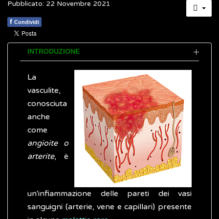
Pubblicato: 22 Novembre 2021
f
Condividi
INTRODUZIONE
La
vasculite,
conosciuta
anche
come
angioite o
arterite
, è
un'infiammazione delle pareti dei vasi
sanguigni (arterie, vene e capillari) presente