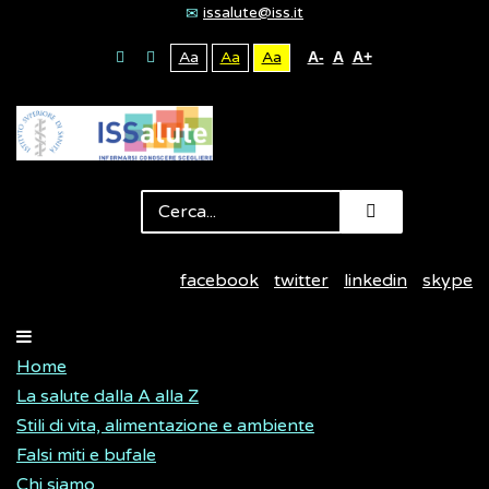
issalute@iss.it
Aa
Aa
Aa
A-
A
A+
facebook
twitter
linkedin
skype
Home
La salute dalla A alla Z
Stili di vita, alimentazione e ambiente
Falsi miti e bufale
Chi siamo