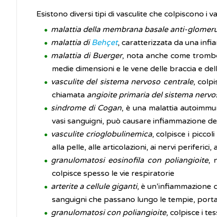
Esistono diversi tipi di vasculite che colpiscono i v
malattia della membrana basale anti-glomeru
malattia di
Behçet
, caratterizzata da una infi
malattia di Buerger
, nota anche come tromboan
medie dimensioni e le vene delle braccia e de
vasculite del sistema nervoso centrale
, colp
chiamata
angioite primaria del sistema nervo
sindrome di Cogan
, è una malattia autoimmu
vasi sanguigni, può causare infiammazione dell
vasculite crioglobulinemica
, colpisce i picco
alla pelle, alle articolazioni, ai nervi periferici, 
granulomatosi eosinofila con poliangioite
, 
colpisce spesso le vie respiratorie
arterite a cellule giganti
, è un’infiammazione d
sanguigni che passano lungo le tempie, portand
granulomatosi con poliangioite
, colpisce i te