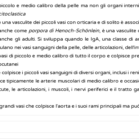
di piccolo e medio calibro della pelle ma non gli organi int
citoclastica
è una vasculite dei piccoli vasi con orticaria e di solito è ass
 anche come
porpora di Henoch-Schönlein
, è una vasculite
nche gli adulti. Si sviluppa quando le IgA, una classe di a
ano nei vasi sanguigni della pelle, delle articolazioni, dell'in
vasi di piccolo e medio calibro di tutto il corpo e colpisce 
ocutanei
 colpisce i piccoli vasi sanguigni di diversi organi, inclusi i ren
sce tipicamente le arterie muscolari di medio calibro e occas
, le articolazioni, i muscoli, i nervi periferici e il tratto
grandi vasi che colpisce l'aorta e i suoi rami principali ma p