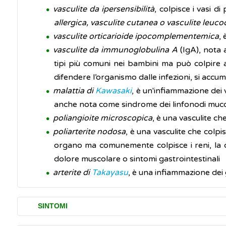
vasculite da ipersensibilità
, colpisce i vasi 
allergica, vasculite cutanea o vasculite leuco
vasculite orticarioide ipocomplementemica
, 
vasculite da immunoglobulina A
(IgA), nota
tipi più comuni nei bambini ma può colpire a
difendere l’organismo dalle infezioni, si accumul
malattia di
Kawasaki
, è un'infiammazione dei 
anche nota come sindrome dei linfonodi muc
poliangioite microscopica
, è una vasculite che
poliarterite nodosa
, è una vasculite che colpi
organo ma comunemente colpisce i reni, la cute
dolore muscolare o sintomi gastrointestinali
arterite di
Takayasu
, è una infiammazione dei 
SINTOMI