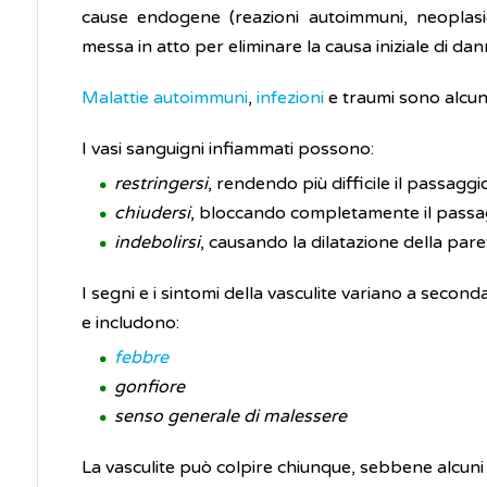
cause endogene (reazioni autoimmuni, neoplasie,
messa in atto per eliminare la causa iniziale di da
Malattie autoimmuni
,
infezioni
e traumi sono alcuni
I vasi sanguigni infiammati possono:
restringersi
, rendendo più difficile il passag
chiudersi
, bloccando completamente il passagg
indebolirsi
, causando la dilatazione della pa
I segni e i sintomi della vasculite variano a seconda
e includono:
febbre
gonfiore
senso generale di malessere
La vasculite può colpire chiunque, sebbene alcuni t