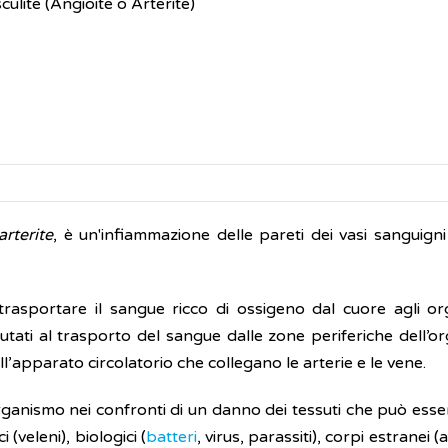
culite (Angioite o Arterite)
arterite
, è un'infiammazione delle pareti dei vasi sanguigni
trasportare il sangue ricco di ossigeno dal cuore agli org
utati al trasporto del sangue dalle zone periferiche dell’o
dell’apparato circolatorio che collegano le arterie e le vene.
rganismo nei confronti di un danno dei tessuti che può ess
 (veleni), biologici (
batteri
, virus, parassiti), corpi estranei (al