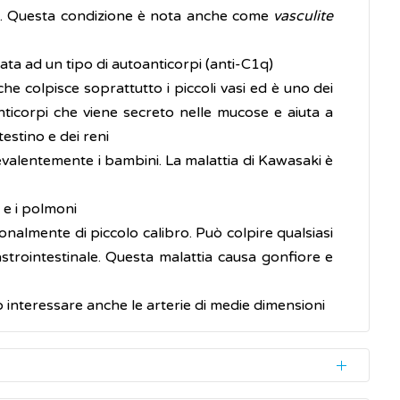
erni. Questa condizione è nota anche come
vasculite
ociata ad un tipo di autoanticorpi (anti-C1q)
 che colpisce soprattutto i piccoli vasi ed è uno dei
nticorpi che viene secreto nelle mucose e aiuta a
testino e dei reni
prevalentemente i bambini. La malattia di Kawasaki è
i e i polmoni
ionalmente di piccolo calibro. Può colpire qualsiasi
 gastrointestinale. Questa malattia causa gonfiore e
uò interessare anche le arterie di medie dimensioni