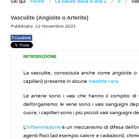
Sei qui:
Home
La salute dalla A alla Z
V
Vas
Vasculite (Angioite o Arterite)
Pubblicato: 22 Novembre 2021
f
Condividi
INTRODUZIONE
La vasculite, conosciuta anche come
angioite o 
capillari) presente in alcune
malattie rare
.
Le arterie sono i vasi che hanno il compito di 
dell’organismo; le vene sono i vasi sanguigni dep
cuore; i capillari sono i più piccoli vasi sanguigni 
L'
infiammazione
è un meccanismo di difesa dell’o
agenti fisici (ad esempio calore e radiazioni), chimici