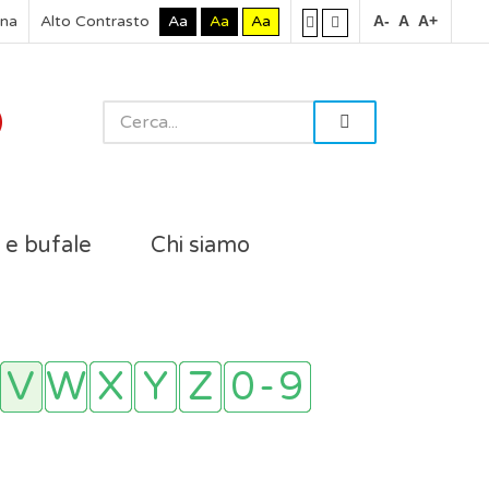
rna
Alto Contrasto
Aa
Aa
Aa
A-
A
A+
i e bufale
Chi siamo