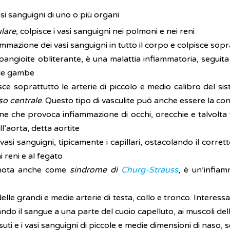
asi sanguigni di uno o più organi
lare
, colpisce i vasi sanguigni nei polmoni e nei reni
ammazione dei vasi sanguigni in tutto il corpo e colpisce sopr
gioite obliterante, è una malattia infiammatoria, seguita d
lle gambe
isce soprattutto le arterie di piccolo e medio calibro del s
so centrale
. Questo tipo di vasculite può anche essere la con
ne che provoca infiammazione di occhi, orecchie e talvolta 
’aorta, detta aortite
li vasi sanguigni, tipicamente i capillari, ostacolando il co
ai reni e al fegato
nota anche come
sindrome di
Churg-Strauss
, è un’infia
elle grandi e medie arterie di testa, collo e tronco. Interes
o il sangue a una parte del cuoio capelluto, ai muscoli delle
ssuti e i vasi sanguigni di piccole e medie dimensioni di naso,