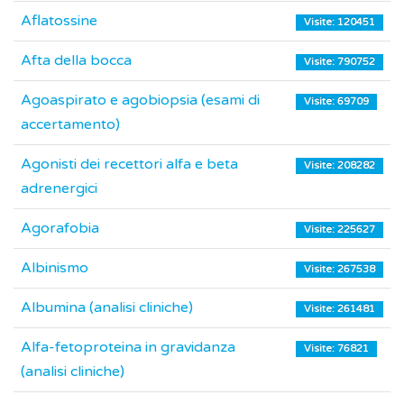
Aflatossine
Visite: 120451
Afta della bocca
Visite: 790752
Agoaspirato e agobiopsia (esami di
Visite: 69709
accertamento)
Agonisti dei recettori alfa e beta
Visite: 208282
adrenergici
Agorafobia
Visite: 225627
Albinismo
Visite: 267538
Albumina (analisi cliniche)
Visite: 261481
Alfa-fetoproteina in gravidanza
Visite: 76821
(analisi cliniche)