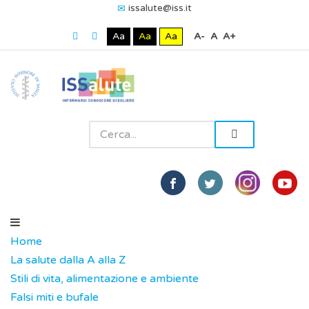
issalute@iss.it
Aa
Aa
Aa
A-
A
A+
Home
La salute dalla A alla Z
Stili di vita, alimentazione e ambiente
Falsi miti e bufale