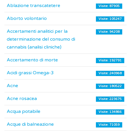
Ablazione transcatetere
Visite: 87905
Aborto volontario
Visite: 105247
Accertamenti analitici per la
Visite: 94208
determinazione del consumo di
cannabis (analisi cliniche)
Accertamento di morte
Visite: 192791
Acidi grassi Omega-3
Visite: 240968
Acne
Visite: 180522
Acne rosacea
Visite: 223675
Acqua potabile
Visite: 134866
Acque di balneazione
Visite: 71059