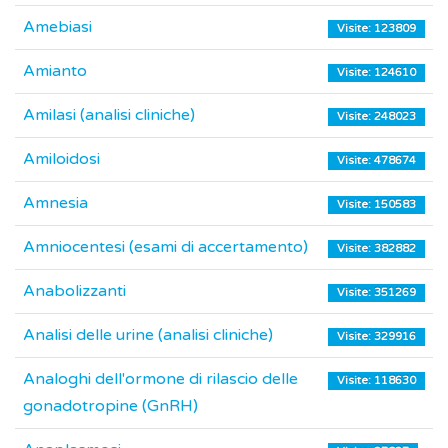
Amebiasi
Visite: 123809
Amianto
Visite: 124610
Amilasi (analisi cliniche)
Visite: 248023
Amiloidosi
Visite: 478674
Amnesia
Visite: 150583
Amniocentesi (esami di accertamento)
Visite: 382882
Anabolizzanti
Visite: 351269
Analisi delle urine (analisi cliniche)
Visite: 329916
Analoghi dell'ormone di rilascio delle
Visite: 118630
gonadotropine (GnRH)