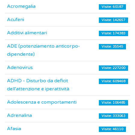
Acromegalia
Visite: 60187
Acufeni
Visite: 142657
Additivi alimentari
Visite: 174383
ADE (potenziamento anticorpo-
Visite: 35545
dipendente)
Adenovirus
Visite: 227200
ADHD - Disturbo da deficit
Visite: 609468
dell'attenzione e iperattività
Adolescenza e comportamenti
Visite: 106485
Adrenalina
Visite: 333063
Afasia
Visite: 46110