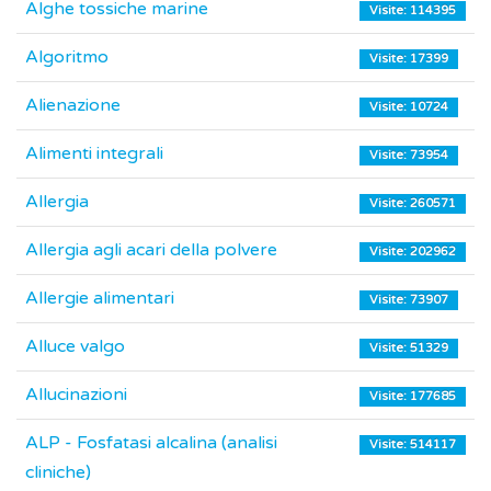
Alghe tossiche marine
Visite: 114395
Algoritmo
Visite: 17399
Alienazione
Visite: 10724
Alimenti integrali
Visite: 73954
Allergia
Visite: 260571
Allergia agli acari della polvere
Visite: 202962
Allergie alimentari
Visite: 73907
Alluce valgo
Visite: 51329
Allucinazioni
Visite: 177685
ALP - Fosfatasi alcalina (analisi
Visite: 514117
cliniche)