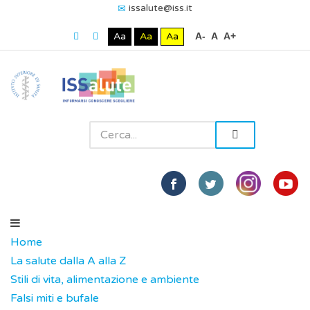
issalute@iss.it
Aa
Aa
Aa
A-
A
A+
Home
La salute dalla A alla Z
Stili di vita, alimentazione e ambiente
Falsi miti e bufale