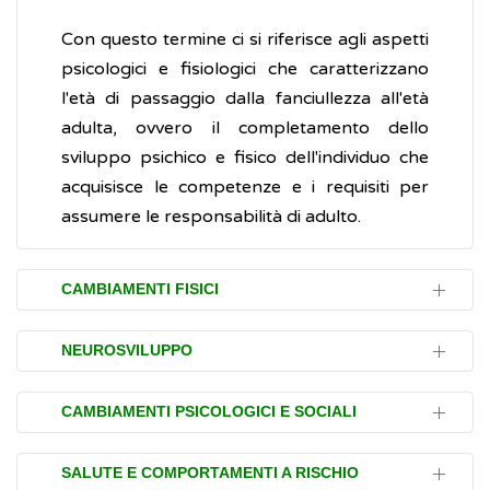
Con questo termine ci si riferisce agli aspetti
psicologici e fisiologici che caratterizzano
l'età di passaggio dalla fanciullezza all'età
adulta, ovvero il completamento dello
sviluppo psichico e fisico dell'individuo che
acquisisce le competenze e i requisiti per
assumere le responsabilità di adulto.
CAMBIAMENTI FISICI
Il periodo della maturazione sessuale
NEUROSVILUPPO
(pubertà) e l'adolescenza sono
caratterizzate da trasformazioni fisiche,
Durante l'adolescenza si verificano
CAMBIAMENTI PSICOLOGICI E SOCIALI
neurormonali e psichiche attraverso le quali
importanti sviluppi nelle cellule del cervello,
il corpo di un bambino diviene un corpo
spesso legati anche ai cambiamenti
Oltre ai cambiamenti ormonali e allo
SALUTE E COMPORTAMENTI A RISCHIO