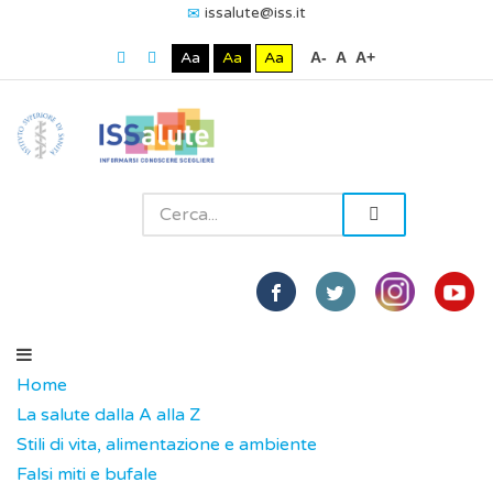
issalute@iss.it
Aa
Aa
Aa
A-
A
A+
Home
La salute dalla A alla Z
Stili di vita, alimentazione e ambiente
Falsi miti e bufale