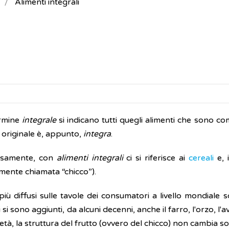
Alimenti integrali
ermine
integrale
si indicano tutti quegli alimenti che sono comp
 originale è, appunto,
integra
.
cisamente, con
alimenti integrali
ci si riferisce ai
cereali
e, i
ente chiamata “chicco”).
 più diffusi sulle tavole dei consumatori a livello mondiale sono
 si sono aggiunti, da alcuni decenni, anche il farro, l'orzo, l
ietà, la struttura del frutto (ovvero del chicco) non cambia s