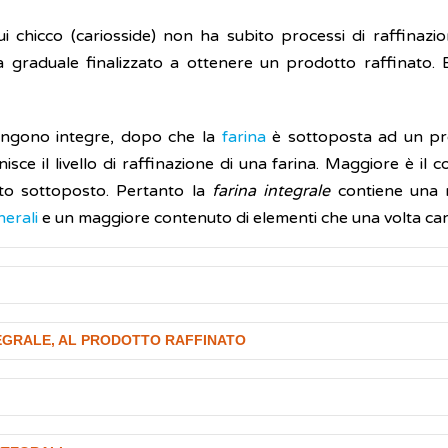
cui chicco (cariosside) non ha subito processi di raffinazi
 graduale finalizzato a ottenere un prodotto raffinato. E
mangono integre, dopo che la
farina
è sottoposta ad un pr
isce il livello di raffinazione di una farina. Maggiore è il 
tato sottoposto. Pertanto la
farina integrale
contiene una m
nerali
e un maggiore contenuto di elementi che una volta carbo
 involucro a più strati formato dalle
glume
e dalle
glume
EGRALE, AL PRODOTTO RAFFINATO
l'elevato contenuto di silice. Le
glume
e le
glumette
posson
in questo caso la cariosside viene detta “nuda”), oppure
(la cariosside è detta “vestita”) e richiedere, quindi, un tra
reale
consente di ottenere prodotti specifici in funzione dell