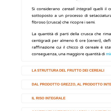
Si considerano
cereali integrali
quelli il 
sottoposto a un processo di setacciatura
fibroso (crusca) che ricopre i semi.
La quantità di parti della crusca che ri
centigradi per almeno 6 ore (ceneri), defin
raffinazione cui il chicco di cereale è s
conseguenza, una maggiore quantità di
mi
LA STRUTTURA DEL FRUTTO DEI CEREALI
La cariosside (chicco) è racchiusa in un
DAL PRODOTTO GREZZO, AL PRODOTTO INT
mangiabile (edibile) del chicco a causa del
trebbiatura, come avviene nel frumento (
Raffinazione
IL RISO INTEGRALE
avviene nel caso di riso, orzo, avena, ecc. 
Il processo di raffinazione del chicco di
ce
sbramatura
.