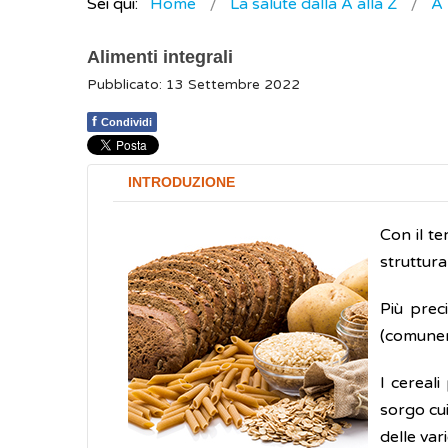
Sei qui:
Home
La salute dalla A alla Z
A
Alimenti integrali
Pubblicato: 13 Settembre 2022
f
Condividi
INTRODUZIONE
Con il t
struttura
Più pre
(comunem
I cereali
sorgo cui
delle var