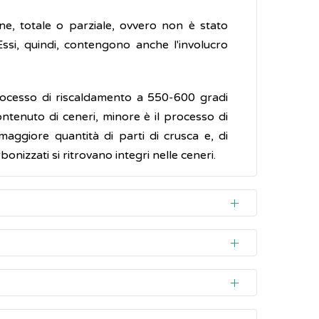
one, totale o parziale, ovvero non è stato
ssi, quindi, contengono anche l'involucro
ocesso di riscaldamento a 550-600 gradi
contenuto di ceneri, minore è il processo di
aggiore quantità di parti di crusca e, di
nizzati si ritrovano integri nelle ceneri.
tte
. Queste rappresentano la parte non
o essere eliminate durante la raccolta, o
 rimanere anche dopo la trebbiatura come
ttamento speciale. Per il riso, la cosiddetta
e esigenze alimentari, delle caratteristiche