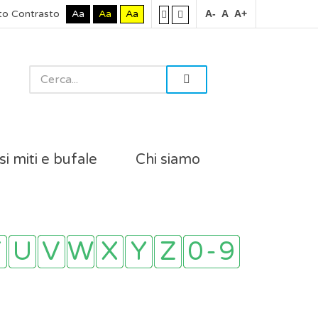
to Contrasto
Aa
Aa
Aa
A-
A
A+
si miti e bufale
Chi siamo