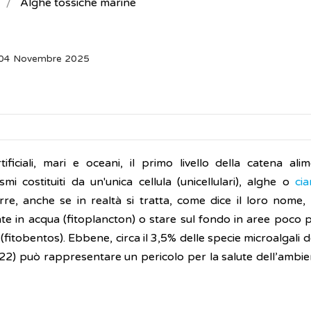
Alghe tossiche marine
: 04 Novembre 2025
tificiali, mari e oceani, il primo livello della catena ali
 costituiti da un'unica cellula (unicellulari), alghe o
cia
re, anche se in realtà si tratta, come dice il loro nome, 
te in acqua (fitoplancton) o stare sul fondo in aree poco 
i (fitobentos). Ebbene, circa il 3,5% delle specie microalgali d
22) può rappresentare un pericolo per la salute dell’ambien