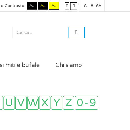
to Contrasto
Aa
Aa
Aa
A-
A
A+
si miti e bufale
Chi siamo