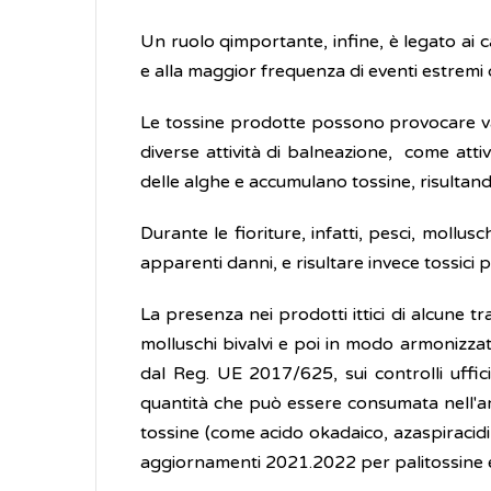
Un ruolo qimportante, infine, è legato ai c
e alla maggior frequenza di eventi estremi c
Le tossine prodotte possono provocare vari
diverse attività di balneazione, come attiv
delle alghe e accumulano tossine, risultand
Durante le fioriture, infatti, pesci, moll
apparenti danni, e risultare invece tossici 
La presenza nei prodotti ittici di alcune tr
molluschi bivalvi e poi in modo armonizzat
dal Reg. UE 2017/625, sui controlli ufficia
quantità che può essere consumata nell'arc
tossine (come acido okadaico, azaspiracid
aggiornamenti 2021.2022 per palitossine e