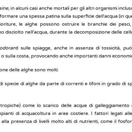
sine
, in alcuni casi anche mortali per gli altri organismi inclu
 formare una spessa patina sulla superficie dell'acqua (in que
fioriture, le alghe possono ostruire le branchie dei pesc
o disciolto nell'acqua, durante la decomposizione delle cell
eodorant
i sulle spiagge, anche in assenza di tossicità, pu
ati o sulla costa, provocando anche importanti danni economici
sione delle alghe sono molti.
i specie di alghe da parte di correnti e tifoni in grado di 
(antropiche) come lo scarico delle acque di galleggiamento 
pianti di acquacoltura in aree costiere. I fattori legati all
e alla presenza di livelli molto alti di nutrienti, come il fosf