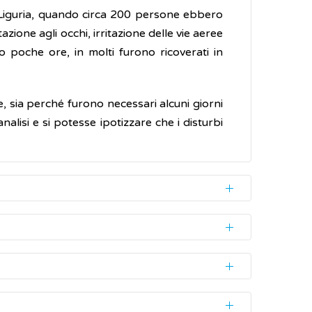
in Liguria, quando circa 200 persone ebbero
zione agli occhi, irritazione delle vie aeree
poche ore, in molti furono ricoverati in
, sia perché furono necessari alcuni giorni
lisi e si potesse ipotizzare che i disturbi
 il fondale o su un supporto solido come d
0 e i 70 micrometri, ed è quindi invisibile a
ssastre ben riconoscibili in mare.
ondi rocciosi.
treopsis ovata
, in presenza di vento forte
 dall'aria. Questa via di esposizione può