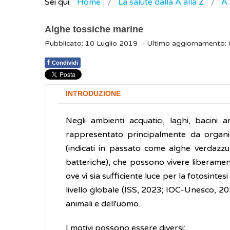
Sei qui:
Home
La salute dalla A alla Z
A
Alghe tossiche marine
Pubblicato: 10 Luglio 2019
- Ultimo aggiornamento
f
Condividi
INTRODUZIONE
Negli ambienti acquatici, laghi, bacini ar
rappresentato principalmente da organismi
(indicati in passato come alghe verdazzur
batteriche), che possono vivere liberamen
ove vi sia sufficiente luce per la fotosintes
livello globale (ISS, 2023; IOC-Unesco, 20
animali e dell'uomo.
I motivi possono essere diversi: