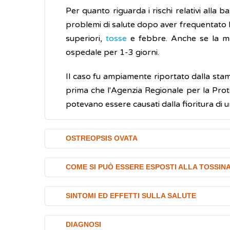
Per quanto riguarda i rischi relativi alla
problemi di salute dopo aver frequentato l'a
superiori,
tosse
e febbre. Anche se la mag
ospedale per 1-3 giorni.
Il caso fu ampiamente riportato dalla stam
prima che l'Agenzia Regionale per la Prote
potevano essere causati dalla fioritura di
OSTREOPSIS OVATA
Ostreopsis ovata
è una micro-alga marina 
COME SI PUÒ ESSERE ESPOSTI ALLA TOSSIN
esmpio uno scoglio (bentonica). Tipica delle
occhio nudo. In particolari condizioni clim
Le principali vie di esposizione alle ovatos
SINTOMI ED EFFETTI SULLA SALUTE
contatto con la pelle,
attraverso attivi
Cresce in zone costiere poco profonde sull
A tutt'oggi effetti sulla salute umana son
inalazione,
respirando piccole goccio
DIAGNOSI