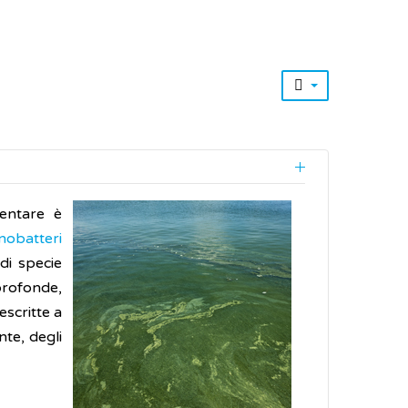
mentare è
nobatteri
di specie
profonde,
escritte a
te, degli