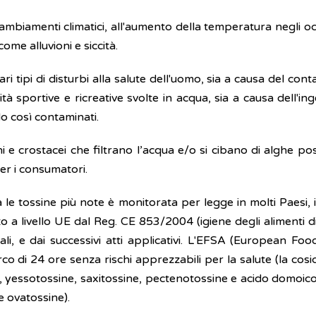
ambiamenti climatici, all'aumento della temperatura negli ocea
ome alluvioni e siccità.
 tipi di disturbi alla salute dell'uomo, sia a causa del cont
ità sportive e ricreative svolte in acqua, sia a causa dell'i
o così contaminati.
uschi e crostacei che filtrano l’acqua e/o si cibano di alghe
per i consumatori.
a le tossine più note è monitorata per legge in molti Paesi, in
o a livello UE dal Reg. CE 853/2004 (igiene degli alimenti d
li, e dai successivi atti applicativi. L'EFSA (European Food
o di 24 ore senza rischi apprezzabili per la salute (la cos
i, yessotossine, saxitossine, pectenotossine e acido domoi
 ovatossine).