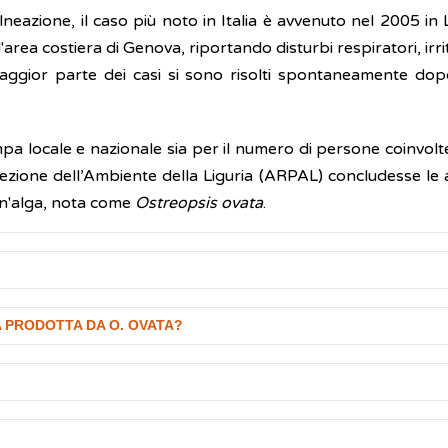
 balneazione, il caso più noto in Italia è avvenuto nel 2005 
rea costiera di Genova, riportando disturbi respiratori, irrita
gior parte dei casi si sono risolti spontaneamente dopo 
pa locale e nazionale sia per il numero di persone coinvolte
zione dell’Ambiente della Liguria (ARPAL) concludesse le ana
 un'alga, nota come
Ostreopsis ovata
.
che vive in acqua, dolce o salata, a stretto contatto con
A PRODOTTA DA O. OVATA?
 zone tropicali e subtropicali, ha dimensioni comprese tra i 3
atiche, però, prolifera fino a formare ampie chiazze bruno-ro
sine sono:
tà come il nuoto o il gioco in acqua
a superficie di macro-alghe bentoniche rosse e brune e su f
o stati osservati solo durante fioriture molto intense di
Os
line di aerosol formate da particelle di alghe trasportate