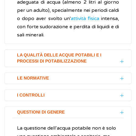
adeguata di acqua (almeno 2 litri al giorno
per un adulto), specialmente nei periodi caldi
o dopo aver svolto un'
attività fisica
intensa,
con forte sudorazione e perdita di liquidi e di
sali minerali.
LA QUALITÀ DELLE ACQUE POTABILI E I
PROCESSI DI POTABILIZZAZIONE
L'acqua è un elemento essenziale per la vita
LE NORMATIVE
umana ma l'utilizzo di acque non sicure può
comportare conseguenze gravi per la salute.
Le attuali normative regolamentano la
I CONTROLLI
Il pericolo di gran lunga più importante
cosiddetta “
acqua destinata al consumo
riguarda la possibile presenza di microbi
umano
” che include non solo l'acqua da
Le linee guida nazionali per
QUESTIONI DI GENERE
(
batteri
), di parassiti o di
virus
, che nei Paesi
bere, ma anche quella utilizzata per la
l'implementazione dei Piani di Sicurezza
avanzati come l'Italia è tenuto sotto
preparazione del cibo o utilizzata per le
dell'Acqua (PSA) sono state predisposte
La questione dell’acqua potabile non è solo
controllo sia attraverso analisi di laboratorio
pratiche di lavaggio (igiene domestica o
dall'Istituto Superiore di Sanità (ISS) e da