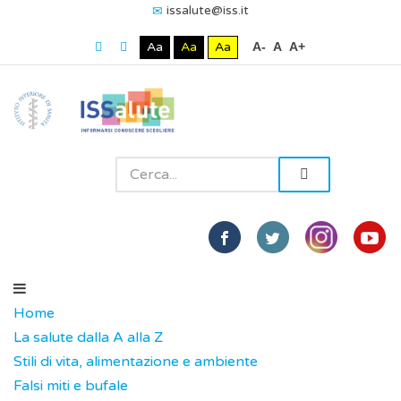
issalute@iss.it
Aa
Aa
Aa
A-
A
A+
Home
La salute dalla A alla Z
Stili di vita, alimentazione e ambiente
Falsi miti e bufale