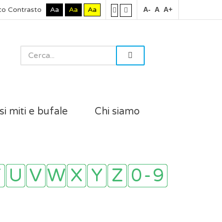
to Contrasto
Aa
Aa
Aa
A-
A
A+
si miti e bufale
Chi siamo