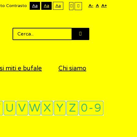
lto Contrasto
Aa
Aa
Aa
A-
A
A+
si miti e bufale
Chi siamo