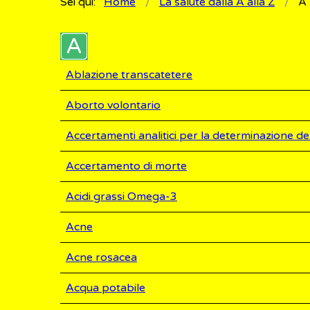
Sei qui:
Home
La salute dalla A alla Z
A
Ablazione transcatetere
Aborto volontario
Accertamenti analitici per la determinazione del
Accertamento di morte
Acidi grassi Omega-3
Acne
Acne rosacea
Acqua potabile