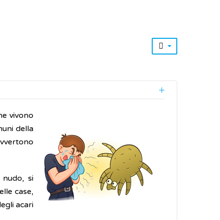
che vivono
muni della
avvertono
 nudo, si
elle case,
egli acari