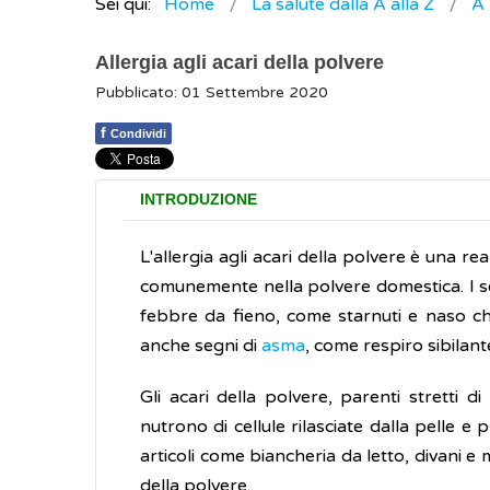
Sei qui:
Home
La salute dalla A alla Z
A
Allergia agli acari della polvere
Pubblicato: 01 Settembre 2020
f
Condividi
INTRODUZIONE
L'allergia agli acari della polvere è una r
comunemente nella polvere domestica. I segn
febbre da fieno, come starnuti e naso ch
anche segni di
asma
, come respiro sibilante
Gli acari della polvere, parenti stretti d
nutrono di cellule rilasciate dalla pelle e
articoli come biancheria da letto, divani e
della polvere.