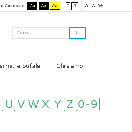
to Contrasto
Aa
Aa
Aa
A-
A
A+
si miti e bufale
Chi siamo