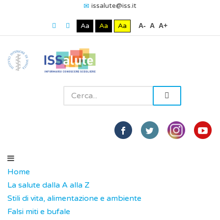
issalute@iss.it
Aa
Aa
Aa
A-
A
A+
Home
La salute dalla A alla Z
Stili di vita, alimentazione e ambiente
Falsi miti e bufale