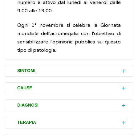
numero è attivo dal lunedì al venerdì dalle
9,00 alle 13,00.
Ogni 1° novembre si celebra la Giornata
mondiale dell'acromegalia con l'obiettivo di
sensibilizzare l'opinione pubblica su questo
tipo di patologia.
SINTOMI
L'acromegalia è caratterizzata da lente e
CAUSE
progressive alterazioni fisiche, associate a
complicazioni sul piano scheletrico,
La secrezione eccessiva dell'
ormone della
DIAGNOSI
respiratorio, cardiovascolare e metabolico.
crescita
(in inglese
Growth Hormone
, GH) è
generalmente determinata da un adenoma
Quando il medico sospetta la presenza di
TERAPIA
I segni fisici caratteristici dell'acromegalia
ipofisario attivo, ossia un tumore benigno
acromegalia, in una prima fase prescrive
sono:
dell'ipofisi che produce ormoni