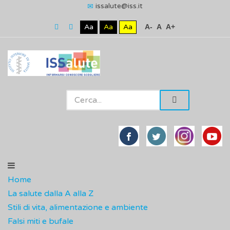
issalute@iss.it
Aa
Aa
Aa
A-
A
A+
Home
La salute dalla A alla Z
Stili di vita, alimentazione e ambiente
Falsi miti e bufale