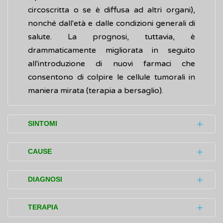
circoscritta o se è diffusa ad altri organi),
nonché dall'età e dalle condizioni generali di
salute. La prognosi, tuttavia, è
drammaticamente migliorata in seguito
all'introduzione di nuovi farmaci che
consentono di colpire le cellule tumorali in
maniera mirata (terapia a bersaglio).
SINTOMI
Nella fase iniziale la leucemia mieloide
CAUSE
cronica (LMC), in genere, non provoca
disturbi (sintomi) evidenti e spesso è
La leucemia mieloide cronica è causata da
DIAGNOSI
diagnosticata casualmente nel corso di
una
mutazione
del
DNA
nelle cellule
accertamenti eseguiti per indagare altri
staminali del midollo osseo.
Sebbene la leucemia mieloide cronica sia
TERAPIA
problemi di salute.
spesso riscontrata durante esami periodici