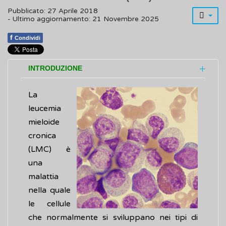
Pubblicato: 27 Aprile 2018
- Ultimo aggiornamento: 21 Novembre 2025
f
Condividi
INTRODUZIONE
La
leucemia
mieloide
cronica
(LMC) è
una
malattia
nella quale
le cellule
che normalmente si sviluppano nei tipi di