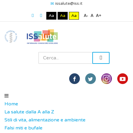
issalute@iss.it
Aa
Aa
Aa
A-
A
A+
Home
La salute dalla A alla Z
Stili di vita, alimentazione e ambiente
Falsi miti e bufale