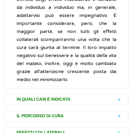
da individuo a individuo ma, in generale,
adattarvisi può essere impegnativo. È
importante considerare, però, che la
maggior parte, se non tutti gli effetti
collaterali scompariranno una volta che la
cura sarà giunta al termine. Il loro impatto
negativo sul benessere e la qualità della vita
del malato, inoltre, oggi è molto cambiato
grazie all'attenzione crescente posta dai
medici nel minimizzarlo.
IN QUALI CASI È INDICATA
La chemioterapia è potenzialmente una cura
IL PERCORSO DI CURA
salva-vita e, come tale, di solito è
raccomandata in quelle persone, malate di
Esistono diversi tipi di chemioterapia e
EFFETTI COLLATERALI