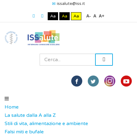
issalute@iss.it
Aa
Aa
Aa
A-
A
A+
Home
La salute dalla A alla Z
Stili di vita, alimentazione e ambiente
Falsi miti e bufale