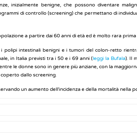
nze, inizialmente benigne, che possono diventare malig
ammi di controllo (screening) che permettano di individuar
olazione a partire dai 60 anni di età ed è molto rara prima 
ali i polipi intestinali benigni e i tumori del colon-retto r
e, in Italia previsti tra i 50 e i 69 anni (
leggi la Bufala
). Il
 mentre le donne sono in genere più anziane, con la maggiorna
 coperto dallo screening.
sservando un aumento dell'incidenza e della mortalità nella 
umori al colon-retto sono: