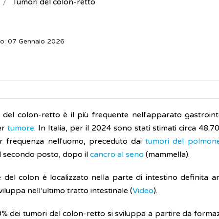
Tumori del colon-retto
to: 07 Gennaio 2026
 del colon-retto è il più frequente nell'apparato gastroint
er
tumore
. In Italia, per il 2024 sono stati stimati circa 48.7
r frequenza nell'uomo, preceduto dai
tumori del polmon
al secondo posto, dopo il
cancro al seno
(mammella).
e del colon è localizzato nella parte di intestino definita 
viluppa nell’ultimo tratto intestinale (
Video
).
0% dei tumori del colon-retto si sviluppa a partire da formazi