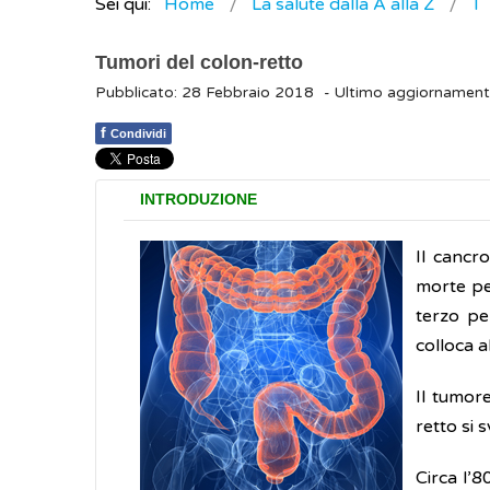
Sei qui:
Home
La salute dalla A alla Z
T
Tumori del colon-retto
Pubblicato: 28 Febbraio 2018
- Ultimo aggiornamen
f
Condividi
INTRODUZIONE
Il cancro
morte p
terzo pe
colloca 
Il tumor
retto si s
Circa l’8