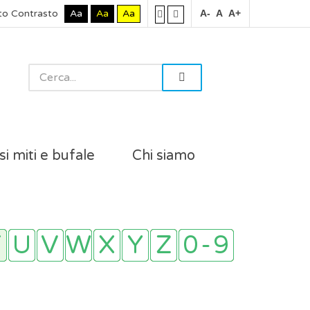
to Contrasto
Aa
Aa
Aa
A-
A
A+
si miti e bufale
Chi siamo