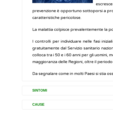
escresce
prevenzione è opportuno sottoporsi a progr
caratteristiche pericolose.
La malattia colpisce prevalentemente la pop
I controlli per individuare nelle fasi inizi
gratuitamente dal Servizio sanitario nazional
colloca tra i 50 e i 60 anni per gli uomini,
maggioranza delle Regioni, oltre il periodo
Da segnalare come in molti Paesi si stia o
SINTOMI
I principali disturbi (sintomi) causati dai t
CAUSE
presenza di sangue nelle feci