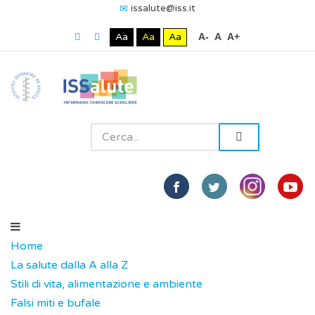
issalute@iss.it
Aa
Aa
Aa
A-
A
A+
Home
La salute dalla A alla Z
Stili di vita, alimentazione e ambiente
Falsi miti e bufale