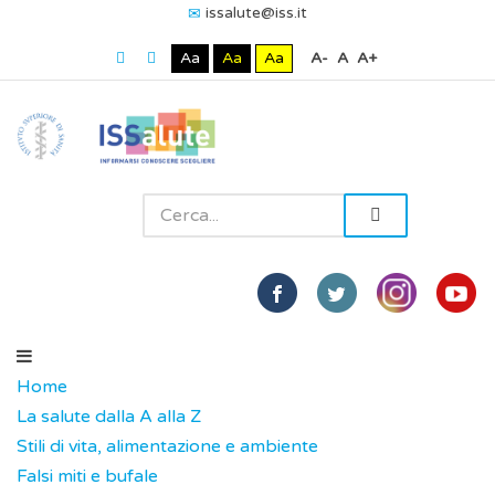
issalute@iss.it
Aa
Aa
Aa
A-
A
A+
Home
La salute dalla A alla Z
Stili di vita, alimentazione e ambiente
Falsi miti e bufale