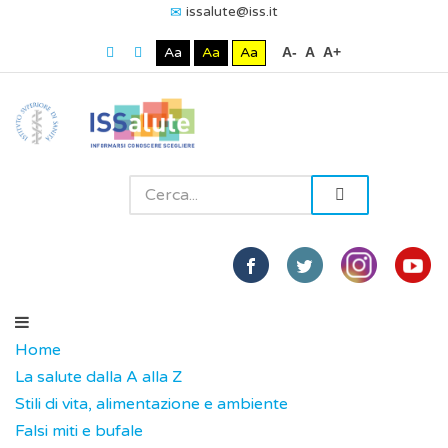
issalute@iss.it
Aa
Aa
Aa
A-
A
A+
Home
La salute dalla A alla Z
Stili di vita, alimentazione e ambiente
Falsi miti e bufale