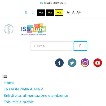
issalute@iss.it
Aa
Aa
Aa
A-
A
A+
Home
La salute dalla A alla Z
Stili di vita, alimentazione e ambiente
Falsi miti e bufale