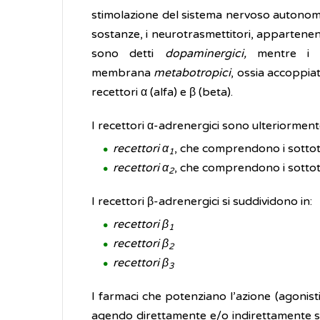
stimolazione del sistema nervoso autonomo
sostanze, i neurotrasmettitori, appartenent
sono detti
dopaminergici,
mentre i re
membrana
metabotropici
, ossia accoppiat
recettori α (alfa) e β (beta).
I recettori α-adrenergici sono ulteriormente
recettori α
, che comprendono i sottot
1
recettori α
, che comprendono i sottot
2
I recettori β-adrenergici si suddividono in:
recettori β
1
recettori β
2
recettori β
3
I farmaci che potenziano l’azione (agonisti
agendo direttamente e/o indirettamente sui 