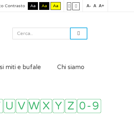
to Contrasto
Aa
Aa
Aa
A-
A
A+
si miti e bufale
Chi siamo