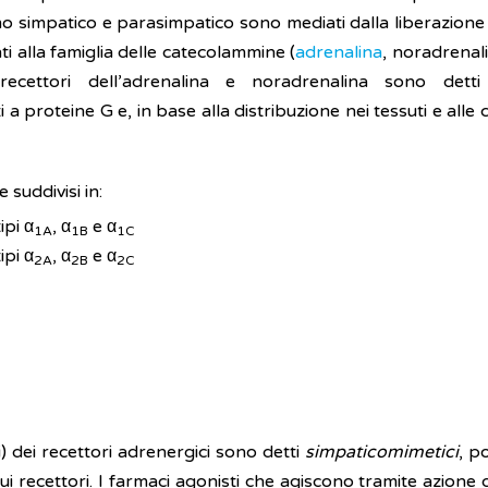
 simpatico e parasimpatico sono mediati dalla liberazione 
i alla famiglia delle catecolammine (
adrenalina
, noradrenal
cettori dell’adrenalina e noradrenalina sono dett
i a proteine G e, in base alla distribuzione nei tessuti e alle c
 suddivisi in:
ipi α
, α
e α
1A
1B
1C
ipi α
, α
e α
2A
2B
2C
) dei recettori adrenergici sono detti
simpaticomimetici
, p
recettori. I farmaci agonisti che agiscono tramite azione dir