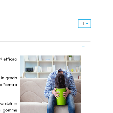
i
, efficaci
 in grado
to “centro
nibili in
li, gomme