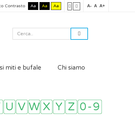
to Contrasto
Aa
Aa
Aa
A-
A
A+
si miti e bufale
Chi siamo