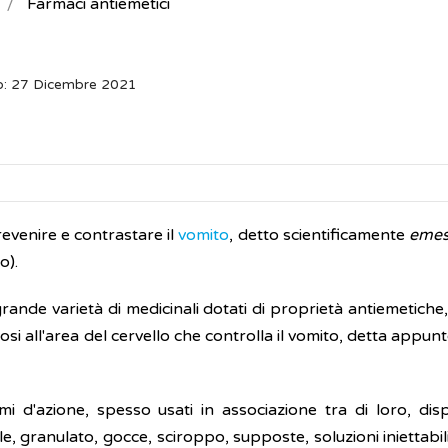
Farmaci antiemetici
o: 27 Dicembre 2021
prevenire e contrastare il
vomito
, detto scientificamente
emes
o).
nde varietà di medicinali dotati di proprietà antiemetiche,
osi all'area del cervello che controlla il vomito, detta appun
i d'azione, spesso usati in associazione tra di loro, dispo
, granulato, gocce, sciroppo, supposte, soluzioni iniettabi