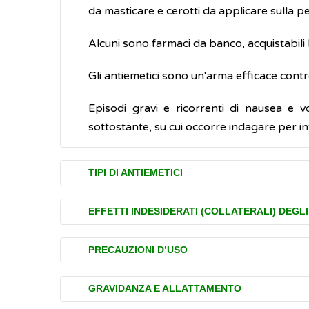
da masticare e cerotti da applicare sulla pe
Alcuni sono farmaci da banco, acquistabili 
Gli antiemetici sono un'arma efficace contro
Episodi gravi e ricorrenti di nausea e v
sottostante, su cui occorre indagare per i
TIPI DI ANTIEMETICI
I farmaci antiemetici possono essere suddivi
EFFETTI INDESIDERATI (COLLATERALI) DEGLI
antiserotoninergici
(antagonisti dei
Gli antiemetici, come tutti i medicinali, 
antiserotoninergici sono potenti anti
PRECAUZIONI D’USO
farmaco utilizzato.
chemioterapia
e dalla
radioterapia
, 
Gli antiemetici devono essere presi per pe
durante un intervento chirurgico. Son
GRAVIDANZA E ALLATTAMENTO
Si tratta, normalmente, di disturbi lievi e 
riportate nel
foglio illustrativo
presente in 
(
gastroenteriti
)