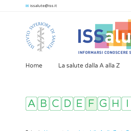
issalute@iss.it
Home
La salute dalla A alla Z