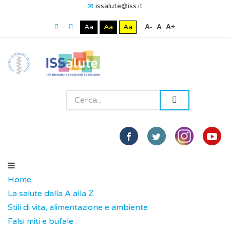
issalute@iss.it
Aa
Aa
Aa
A-
A
A+
Home
La salute dalla A alla Z
Stili di vita, alimentazione e ambiente
Falsi miti e bufale