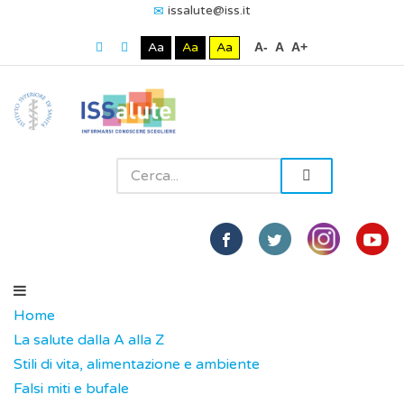
issalute@iss.it
Aa
Aa
Aa
A-
A
A+
Home
La salute dalla A alla Z
Stili di vita, alimentazione e ambiente
Falsi miti e bufale