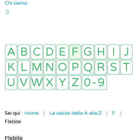
Chi siamo
Sei qui:
Home
La salute dalla A alla Z
F
Flebite
Flebite