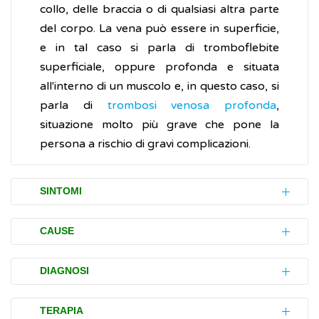
collo, delle braccia o di qualsiasi altra parte
del corpo. La vena può essere in superficie,
e in tal caso si parla di tromboflebite
superficiale, oppure profonda e situata
all'interno di un muscolo e, in questo caso, si
parla di
trombosi venosa profonda
,
situazione molto più grave che pone la
persona a rischio di gravi complicazioni.
SINTOMI
La flebite colpisce prevalentemente le vene
CAUSE
superficiali delle gambe (arti inferiori), più
raramente interessa le vene di altre parti del
Le cause che possono contribuire
DIAGNOSI
corpo.
all'insorgenza della flebite sono
principalmente legate a fattori che
Per diagnosticare una flebite è necessario
TERAPIA